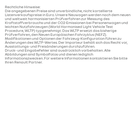
Rechtliche Hinweise:
Die angegebenen Preise sind unverbindliche, nicht kartellierte
Listenverkaufspreise in Euro. Unsere Neuwagen werden nach dem neuen
und weltweit harmonisierten Prüfverfahren zur Messung des
Kraftstoffverbrauchs und der CO2-Emissionen bei Personenwagen und
leichten Nutzfahrzeugen (World Harmonised Light Vehicle Test
Procedure, WLTP) typgenehmigt. Das WLTP ersetzt das bisherige
Prüfverfahren, den Neuen Europäischen Fahrzyklus (NEFZ).
Modifikationen und Optionen der Fahrzeug-Konfiguration führen zu
Änderungen des WLTP-Wertes. Der Importeur behält sich das Recht vor,
Ausstattungs- und Preisänderungen durchzuführen.
Druck- und Eingabefehler sind ausdrücklich vorbehalten. Alle
Abbildungen sind Symbolfotos und dienen lediglich
Informationszwecken. Für weitere Informationen kontaktieren Sie bitte
Ihren Renault Partner.