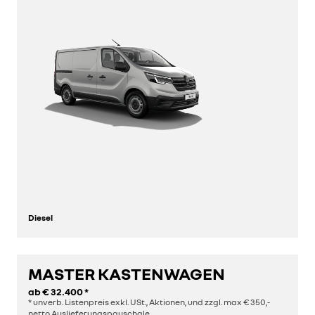
Diesel
MASTER KASTENWAGEN
entdecken
ab
€ 32.400
*
* unverb. Listenpreis exkl. USt., Aktionen, und zzgl. max € 350,-
konfigurieren
netto Auslieferungspauschale