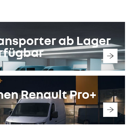
konfigurieren
ansporter ab Lager
rfügbar
hen Renault Pro+