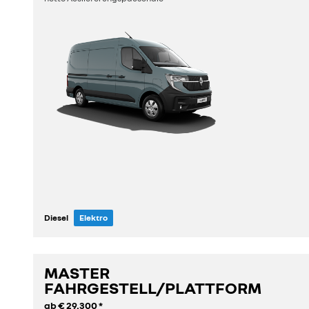
Diesel
Elektro
MASTER
entdecken
FAHRGESTELL/PLATTFORM
ab
€ 29.300
*
konfigurieren