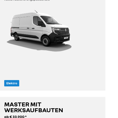
Elektro
MASTER MIT
entdecken
WERKSAUFBAUTEN
ab
€ 33.900
*
konfigurieren