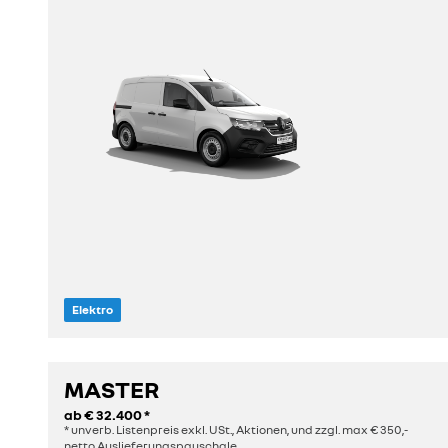
Elektro
MASTER
entdecken
ab
€ 32.400
*
* unverb. Listenpreis exkl. USt., Aktionen, und zzgl. max € 350,-
konfigurieren
netto Auslieferungspauschale