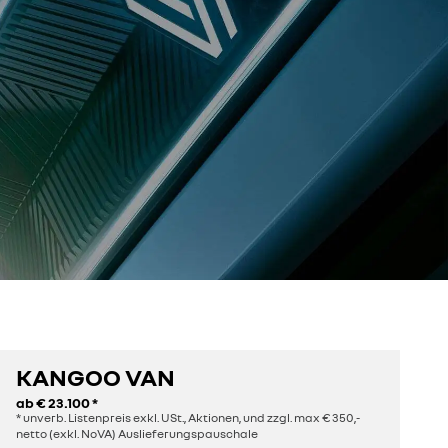
KANGOO VAN
ab
€ 23.100
*
* unverb. Listenpreis exkl. USt., Aktionen, und zzgl. max € 350,-
netto (exkl. NoVA) Auslieferungspauschale