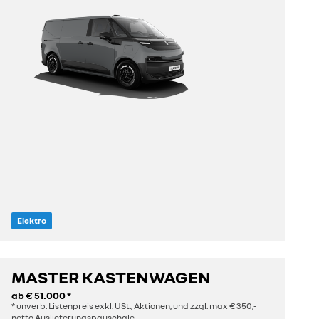
Elektro
MASTER KASTENWAGEN
entdecken
ab
€ 51.000
*
* unverb. Listenpreis exkl. USt., Aktionen, und zzgl. max € 350,-
netto Auslieferungspauschale