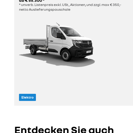
ab
€ 55.300
*
konfigurieren
* unverb. Listenpreis exkl. USt., Aktionen, und zzgl. max € 350,-
netto Auslieferungspauschale
Elektro
entdecken
Entdecken Sie auch