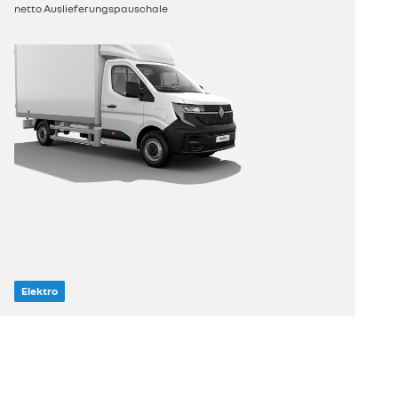
konfigurieren
netto Auslieferungspauschale
Elektro
entdecken