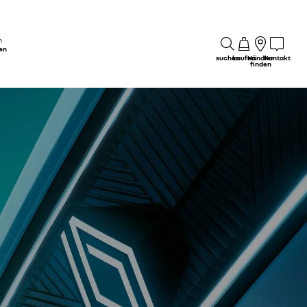
n
en
suchen
kaufen
Händler
Kontakt
finden