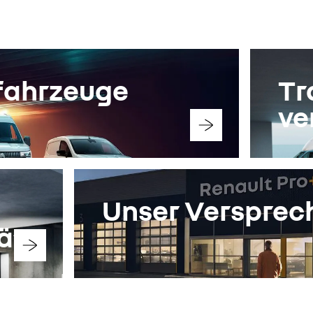
konfigurieren
fahrzeuge
Tr
ve
Unser Versprec
ät